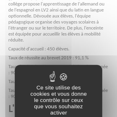
collège propose l'apprentissage de l’allemand ou
de l’espagnol en LV2 ainsi que du latin en langue
optionnelle. Dévouée aux élèves, l’équipe
pédagogique organise des voyages scolaires à
l’étranger ou sur le territoire. De plus, l’enceinte
est équipée pour accueillir les élèves à mobilité
réduite.
Capacité d'accueil : 450 élèves.
Taux de réussite au brevet 2019 : 91,1 %
Taux de réussite départemental de la même année
: 90,3 %
Taux de réussite au brevet 2020 : 94
%
Ce site utilise des
Taux de réussite départemental de la même année
cookies et vous donne
: 90
%
le contrôle sur ceux
L'Équipe
que vous souhaitez
activer