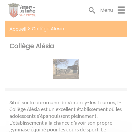
Lien
Lien
Lien
Lien
Panneau de gestion des cookies
d'accès
d'accès
d'accès
d'accès
Menu
rapide
rapide
rapide
rapide
au
au
à
au
Collège Alésia
Accueil
menu
contenu
la
pied
principal
recherche
de
page
Collège Alésia
Situé sur la commune de
Venarey-les Laumes
, l
e
Collège Alésia est un excellent établissement où les
adolescents s'épanouissent pleinement.
L’établissement a la chance d’avoir son propre
gymnase équipé pour les cours de sport. Le