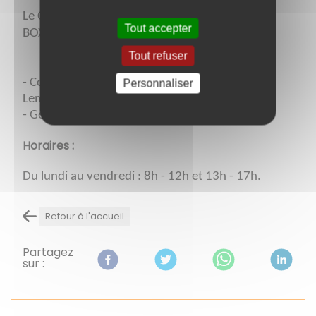
Le Collège Alésia est dirigé par Mme. Céline
Tout accepter
BOXBERGER, Principal de l'Établissement.
Tout refuser
- Conseiller Principal d’Éducation (C.P.E) : M.
Personnaliser
Lemoine
- Gestionnaire : Mme Périot
Horaires :
Du lundi au vendredi : 8h - 12h et 13h - 17h.
Retour à l'accueil
Partagez
sur :