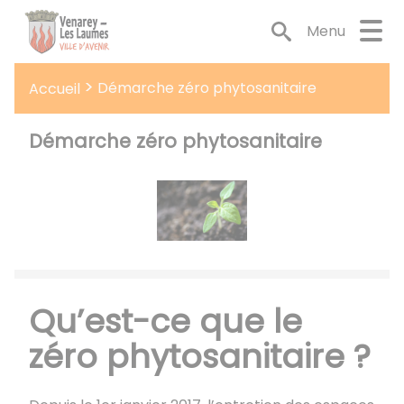
Lien
Lien
Lien
Lien
Panneau de gestion des cookies
d'accès
d'accès
d'accès
d'accès
Menu
rapide
rapide
rapide
rapide
au
au
à
au
Démarche zéro phytosanitaire
Accueil
menu
contenu
la
pied
principal
recherche
de
page
Démarche zéro phytosanitaire
Qu’est-ce que le
zéro phytosanitaire ?