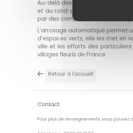
Au-delà des lieux classiques de fle
et au rond-point. Le long de cett
par des compositions florales, r
L'arrosage automatique permet un
d'espaces verts, elle les met en v
ville et les efforts des particul
villages fleuris de France
.
Retour à l'accueil
Contact
Pour plus de renseignements, vous pouvez co