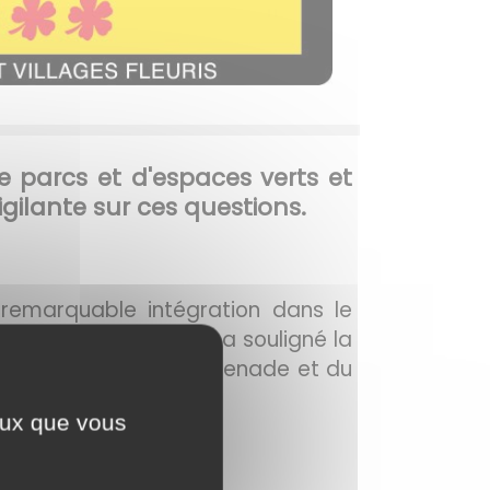
de parcs et d'espaces verts et
igilante sur ces questions.
remarquable intégration dans le
nes environnantes et a souligné la
ité des chemins de promenade et du
ceux que vous