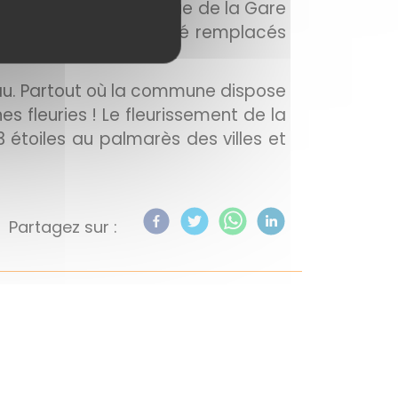
effort particulier Avenue de la Gare
 peu valorisants ont été remplacés
au. Partout où la commune dispose
s fleuries ! Le fleurissement de la
 étoiles au palmarès des villes et
Partagez sur :