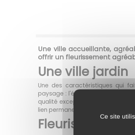
Une ville accueillante, agréa
offrir un fleurissement agréab
Une ville jardin
Une des caractéristiques qui f
paysage : l'étude Cœur de Village
qualité exceptionnelle des espace
lien permanent avec la campagne
Ce site util
Fleurissement p