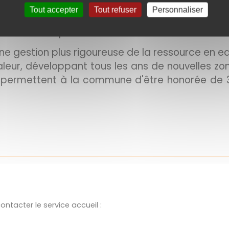
urissement, la municipalité a souhaité faire un 
Tout accepter
Tout refuser
Personnaliser
e avenue, les «arbustes persistants» tristes et
epensées chaque année.
e gestion plus rigoureuse de la ressource en e
aleur, développant tous les ans de nouvelles zone
iers permettent à la commune d'être honorée de 3
ntacter le service accueil :