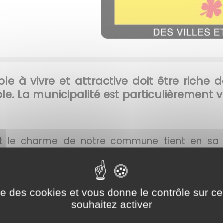
ble à vivre et attractive doit être riche 
le. La municipalité est particulièrement v
ait le charme de notre commune tient en sa 
 a démontré l'importance des vues sur les colli
s verts, des parcs et jardins, de la multiplic
.
ise des cookies et vous donne le contrôle sur 
our tous
souhaitez activer