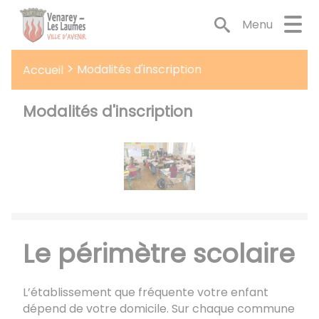
Lien
Lien
Lien
Lien
Panneau de gestion des cookies
d'accès
d'accès
d'accès
d'accès
Menu
rapide
rapide
rapide
rapide
au
au
à
au
Modalités d'inscription
Accueil
menu
contenu
la
pied
principal
recherche
de
page
Modalités d'inscription
Le périmètre scolaire
L’établissement que fréquente votre enfant
dépend de votre domicile. Sur chaque commune