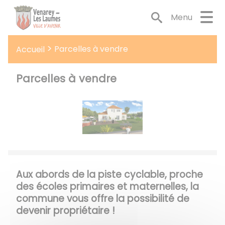
Lien
Lien
Lien
Lien
Panneau de gestion des cookies
d'accès
d'accès
d'accès
d'accès
Menu
rapide
rapide
rapide
rapide
au
au
à
au
Parcelles à vendre
Accueil
menu
contenu
la
pied
principal
recherche
de
page
Parcelles à vendre
Aux abords de la piste cyclable, proche
des écoles primaires et maternelles, la
commune vous offre la possibilité de
devenir propriétaire !