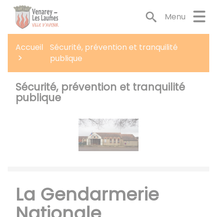
Lien
Lien
Lien
Lien
Panneau de gestion des cookies
d'accès
d'accès
d'accès
d'accès
Menu
rapide
rapide
rapide
rapide
au
au
à
au
Accueil
Sécurité, prévention et tranquilité
menu
contenu
la
pied
publique
principal
recherche
de
page
Sécurité, prévention et tranquilité
publique
La Gendarmerie
Nationale