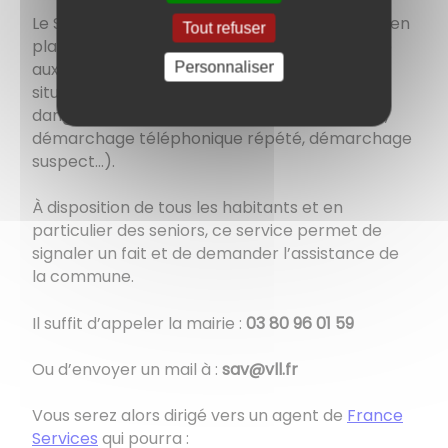
Le Service Alerte et Vigilance (SAV) a été mis en
Tout refuser
place à partir de janvier 2020 pour permettre
aux habitants de la commune de signaler une
Personnaliser
situation anormale où lorsqu'ils se sentent en
danger (ventes forcées, porte à porte abusif,
démarchage téléphonique répété, démarchage
suspect…).
À disposition de tous les habitants et en
particulier des seniors, ce service permet de
signaler un fait et de demander l’assistance de
la commune.
Il suffit d’appeler la mairie :
03 80 96 01 59
Ou d’envoyer un mail à :
sav@vll.fr
Vous serez alors dirigé vers un agent de
France
Services
qui pourra :