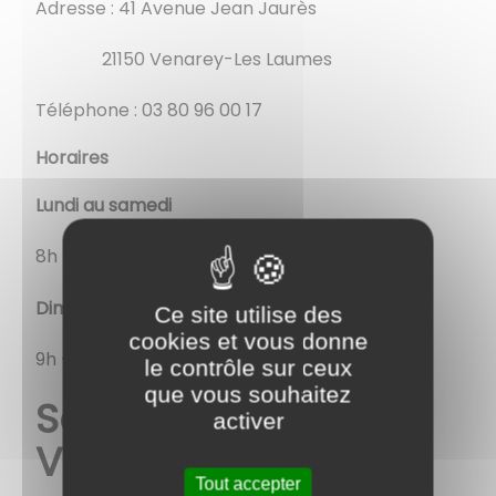
Adresse : 41 Avenue Jean Jaurès
21150 Venarey-Les Laumes
Téléphone : 03 80 96 00 17
Horaires
Lundi au samedi
8h – 12h et 14h – 18h
Dimanche
Ce site utilise des
cookies et vous donne
9h – 12h et 15h – 18h
le contrôle sur ceux
que vous souhaitez
Service Alerte et
activer
Vigilance
Tout accepter