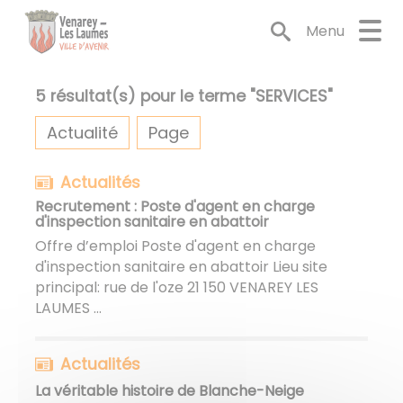
Lien
Lien
Lien
Lien
Panneau de gestion des cookies
d'accès
d'accès
d'accès
d'accès
Menu
rapide
rapide
rapide
rapide
au
au
à
au
menu
contenu
la
pied
5
résultat(s) pour le terme "
SERVICES
"
principal
recherche
de
Actualité
Page
page
Actualités
Recrutement : Poste d'agent en charge
d'inspection sanitaire en abattoir
Offre d’emploi Poste d'agent en charge
d'inspection sanitaire en abattoir Lieu site
principal: rue de l'oze 21 150 VENAREY LES
LAUMES ...
Actualités
La véritable histoire de Blanche-Neige