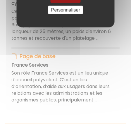
cycles sur le Canal de Bourgogne
Personnaliser
Ce 5 juillet 2023 marquait la pose d'une
passerelle piétons - cycles sur le Canal de
Bourgogne de Venarey-Les Laumes. D'une
longueur de 25 mètres, un poids d'environ 6
tonnes et recouverte d'un platelage ...
Page de base
France Services
Son rôle France Services est un lieu unique
d’accueil polyvalent. C’est un lieu
d’orientation, d’aide aux usagers dans leurs
relations avec les administrations et les
organismes publics, principalement ...